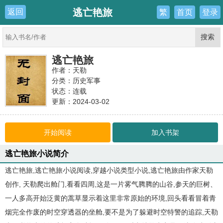
逃亡艳旅
返回
繁
首页
登录
逃亡艳旅
作者：天勒
分类：
历史军事
状态：连载
更新：2024-03-02
最新：
第十八章
开始阅读
加入书架
逃亡艳旅小说简介
逃亡艳旅,逃亡艳旅小说阅读,穿越小说类型小说,逃亡艳旅由作家天勒
创作, 天勒爬出舱门,看看四周,这是一片雾气腾腾的山谷,参天的巨树、
一人多高开始泛黄的蒿草显示着这里非常原始的环境,回头看看冒着青
烟完全作废的时空穿透器的坐舱,要不是为了躲避时空特警的追踪,天勒