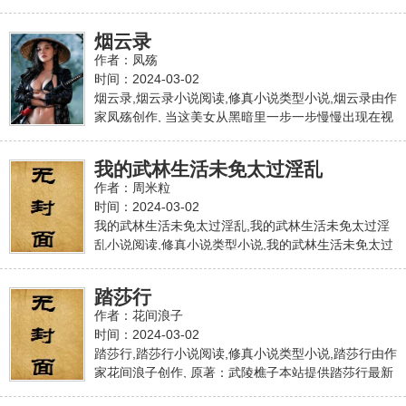
说,2003年的夏天,紫狂带着这部《惊尘溅血》出在H文
界横空出世时,带来的震撼不亚于《朱颜血?紫玫》。
烟云录
看似仓促的结尾其实另有深意 最后的赢家只有真正冷
作者：凤殇
血的人才能登上胜利的宝座 主角和反派的性格和行为
时间：2024-03-02
虽然截然相反 但都并非绝对的无情无义之人 他们都还
烟云录,烟云录小说阅读,修真小说类型小说,烟云录由作
称得上还是人 因为他们都还有底线和原则……本站提
家凤殇创作, 当这美女从黑暗里一步一步慢慢出现在视
供惊尘溅血最新章节,惊尘溅血最新更新章节,本站免费
线里时,仿佛整个房间都被她的美渲染的格外明亮了起
稳定急速专业无弹窗
来,她是美丽的令人不敢直视,一脸疤痕的男人不敢看她
我的武林生活未免太过淫乱
的身体,但自己的某处地方很快就硬了,硬的发疼,那是原
作者：周米粒
始的欲望,一瞬间就被眼前美女诱发出来的欲望。 更要
时间：2024-03-02
命的是,美女全身仅着一件薄的不能再薄的轻纱内衣,胸
我的武林生活未免太过淫乱,我的武林生活未免太过淫
前两团饱满如雪似冰,雪白肌肤吹弹可破,芊芊玉手欲拒
乱小说阅读,修真小说类型小说,我的武林生活未免太过
还迎护着胸前饱满,却也遮不住泄露出来的雪白滑腻,毫
淫乱由作家周米粒创作, 李轻侯穿越到这个世界满一年
无瑕疵如的修本站提供烟云录最新章节,烟云录最新更
了,在紫霞门当弟子也快一年了。 李轻侯魂穿过来,生在
新章节,本站免费稳定急速专业无弹窗
踏莎行
晚霞山下的牛家村,父母双亡有妹有房,妹是乖妹,可惜房
作者：花间浪子
子却只是个四处漏风的破草房。 家里还有十亩地,倒是
时间：2024-03-02
不少,养活兄妹二人绰绰有余,可惜李轻侯不会种。知道
踏莎行,踏莎行小说阅读,修真小说类型小说,踏莎行由作
晚霞山上有个紫霞门,听说了几段江湖大侠的故事,李轻
家花间浪子创作, 原著：武陵樵子本站提供踏莎行最新
侯彻底绝了学种地的心。本站提供我的武林生活未免
章节,踏莎行最新更新章节,本站免费稳定急速专业无弹
太过淫乱最新章节,我的武林生活未免太过淫乱最新更