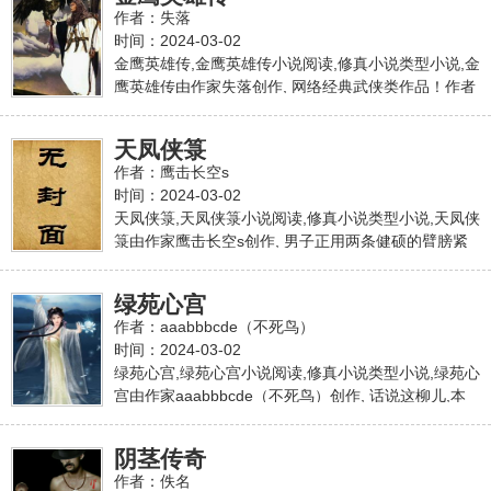
功能暴强。在他成年闯荡江湖时,遇到了他的师母,魔教
作者：失落
长公主金莲。并在她的关照下,开始了猎艳人生,遇到了
时间：2024-03-02
一些红颜知己。特别是在他师父死后,他遵照师命把他
金鹰英雄传,金鹰英雄传小说阅读,修真小说类型小说,金
的师母也收入胯下,用自己的「玉茎」来代替师父照顾
鹰英雄传由作家失落创作, 网络经典武侠类作品！作者
师母。并在他师母的帮助下开始了称霸江湖,为师报仇
失落的早期作品和网上大多数武侠小说不同,侧重于武
的生涯,当然在这个过程中,和各种美本站提供武林启示
功和淫技的结合,而且不断推出新型的淫具,读起来十分
录最新章节,武林启示录最新更新章节,本站免费稳定急
天凤侠箓
过瘾。而本文更是花样百出,虐之又虐可以说是一派之
速专业无弹窗
作者：鹰击长空s
经典之作！但可以惜的是早已经是进宫许久！本站提
时间：2024-03-02
供金鹰英雄传最新章节,金鹰英雄传最新更新章节,本站
天凤侠箓,天凤侠箓小说阅读,修真小说类型小说,天凤侠
免费稳定急速专业无弹窗
箓由作家鹰击长空s创作, 男子正用两条健硕的臂膀紧
紧箍住身下女子的细腰,硕大的阳具青筋暴起,一次次叩
关而入。女子粉面含春,玉臂无助地搭在男子的臂膀
绿苑心宫
上。两条紧致的大腿盘在男子身后,玉乳白中透红,随着
作者：aaabbbcde（不死鸟）
男子的抽动节奏,一会上下摆动,一会又左右横飘,轻柔如
时间：2024-03-02
水。娇嫩的红唇无意识地张开,吐着销魂蚀骨的轻吟
绿苑心宫,绿苑心宫小说阅读,修真小说类型小说,绿苑心
声：本站提供天凤侠箓最新章节,天凤侠箓最新更新章
宫由作家aaabbbcde（不死鸟）创作, 话说这柳儿,本
节,本站免费稳定急速专业无弹窗
是吴雨的母亲何若雪的贴身丫鬟,十岁的时候就跟着何
若雪陪嫁来吴家。吴雨出生之后,一时找不到合适的下
阴茎传奇
人照顾,所以何若雪就让柳儿从此跟着吴雨,已经十七年
作者：佚名
了。论年纪,柳儿还要长吴雨十岁,所以两人私下相处之