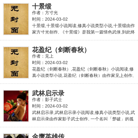
窗
新章节,本站免费稳定急速专业无弹窗
十景缎
作者：方寸光
时间：2024-03-02
十景缎,十景缎小说阅读,修真小说类型小说,十景缎由作
家方寸光创作, 《十景缎》是我第一篇情色武侠,到此终
结。故事中的人还有无穷无尽的故事可以讲,有无数场
架可以打,无数场床戏可以慢慢做……可是,我可没办法
花盈纪（剑断春秋）
无穷无尽地写下去了。 故事不一定要终结。在《十景
作者：见上
缎》中,向扬、文渊、紫缘、小慕容、华瑄、赵婉雁,以
时间：2024-03-02
及余下许许多多的角色,都还没有走完他们的一生。想
花盈纪（剑断春秋）,花盈纪（剑断春秋）小说阅读,修
想,主角们才多大年岁,可以就这样隐居去了吗？武侠世
真小说类型小说,花盈纪（剑断春秋）由作家见上创作,
界的年轻人,可以这么快就耗光他们的生命意义吗？ 希
而姜氏一族的三公子,楚国公认第一美人,也是当世三大
望各位在看完《十景本站提供十景缎最新章节,十景缎
美女之一的月姬姜卿月最疼爱的独子燕陵,与同为当世
最新更新章节,本站免费稳定急速专业无弹窗
武林启示录
三大美人的齐氏小姐齐湘君自幼订下婚约。 从时间上
作者：影子武士
算,姜氏三公子今年该已有十八岁,他与齐氏小姐的婚事
时间：2024-03-02
想必也是时候该到了。本站提供花盈纪（剑断春秋）
武林启示录,武林启示录小说阅读,修真小说类型小说,武
最新章节,花盈纪（剑断春秋）最新更新章节,本站免费
林启示录由作家影子武士创作, 一个名叫「楚破」的孤
稳定急速专业无弹窗
儿成为了昆仑十五代弟子——楚见羽的徒弟,他不仅学
会了他师父的绝世武功,更是得到奇遇,吃了补阳圣药,性
金鹰英雄传