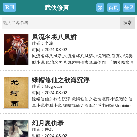
武侠修真
返回
繁
首页
登录
风流名将八凤娇
作者：李凉
时间：2024-03-02
风流名将八凤娇,风流名将八凤娇小说阅读,修真小说类
型小说,风流名将八凤娇由作家李凉创作, 「烟笼寒水月
笼纱,夜泊秦淮近酒家；商女不知亡国恨,隔江犹唱后庭
花。」 秦淮河是聚集金陵附近许多河流汇于秦淮,横贯
绿帽修仙之欲海沉浮
金陵城内南部,经惠民河及其他支流而入长江的。它原
作者：Mogician
本是一条专供民船航行之河道,可是,不知何时有人推出
时间：2024-03-02
「船妓」大捞一票之后,整个情况便完全改变了。于是,
绿帽修仙之欲海沉浮,绿帽修仙之欲海沉浮小说阅读,修
沿河风光绮丽、纸醉金迷。尤其在夫子庙那一带更是
真小说类型小说,绿帽修仙之欲海沉浮由作家Mogician
粉红黛绿的聚集处,歌声、划船声、喝采声、姑娘们的
创作, 世人皆知翠竹门的掌律宋明是个不苟言笑又臭又
嗲呼声、浪笑声及「那个」声,终宵不绝。因此,本站提
硬模样年轻的老古板,亦知其道侣柳瑶虽是个芳名远扬
供风流名将八凤娇最新章节,风流名将八凤娇最新更新
幻月恩仇录
的大美人但也是个如他一般冷清的性子,只是世人不知
章节,本站免费稳定急速专业无弹窗
作者：佚名
宋明的道侣柳瑶是纯阴之体。也不知宋明收的数位弟
时间：2024-03-02